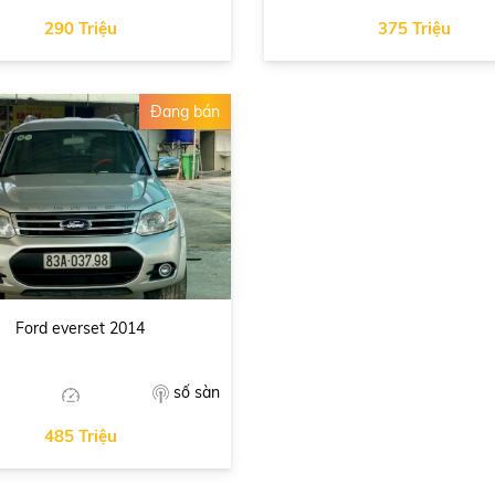
290 Triệu
375 Triệu
Đang bán
Ford everset 2014
số sàn
485 Triệu