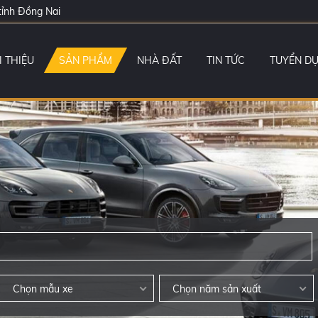
tỉnh Đồng Nai
I THIỆU
SẢN PHẨM
NHÀ ĐẤT
TIN TỨC
TUYỂN D
Chọn mẫu xe
Chọn năm sản xuất