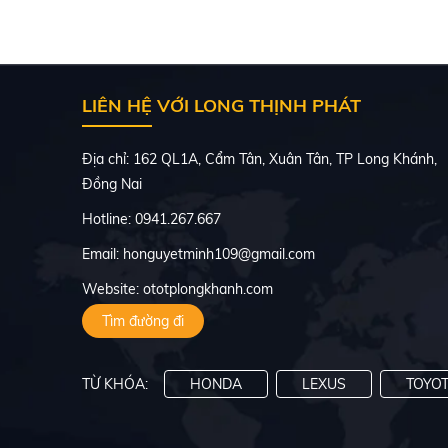
LIÊN HỆ VỚI LONG THỊNH PHÁT
Địa chỉ: 162 QL1A, Cẩm Tân, Xuân Tân, TP Long Khánh,
Đồng Nai
Hotline: 0941.267.667
Email: honguyetminh109@gmail.com
Website: ototplongkhanh.com
Tìm đường đi
TỪ KHÓA:
HONDA
LEXUS
TOYO