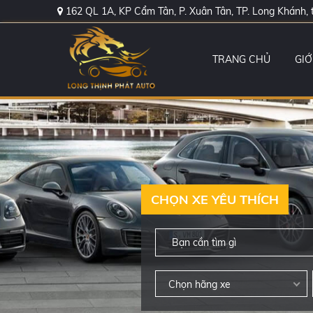
162 QL 1A, KP Cẩm Tân, P. Xuân Tân, TP. Long Khánh, 
TRANG CHỦ
GIỚ
CHỌN XE YÊU THÍCH
Chọn hãng xe