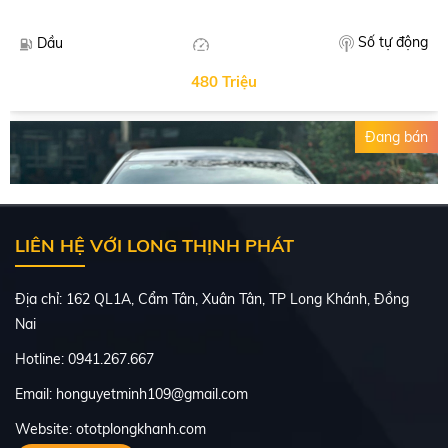
Số tự động
Dầu
480 Triệu
Đang bán
LIÊN HỆ VỚI LONG THỊNH PHÁT
Địa chỉ: 162 QL1A, Cẩm Tân, Xuân Tân, TP Long Khánh, Đồng
Nai
Hotline: 0941.267.667
Email: honguyetminh109@gmail.com
Website: ototplongkhanh.com
TOYOTA ALTIS 2016