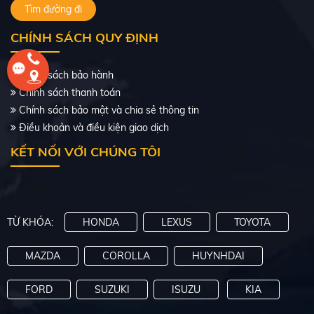
Tìm đường đi
Số tự động
Xăng
CHÍNH SÁCH QUY ĐỊNH
495 Triệu
Chính sách bảo hành
Chính sách thanh toán
Đang bán
Chính sách bảo mật và chia sẻ thông tin
Điều khoản và điều kiện giao dịch
KẾT NỐI VỚI CHÚNG TÔI
TỪ KHÓA:
HONDA
LEXUS
TOYOTA
MAZDA
COROLLA
HUYNHDAI
FORD
SUZUKI
ISUZU
KIA
HONDA CITY 2014 AT