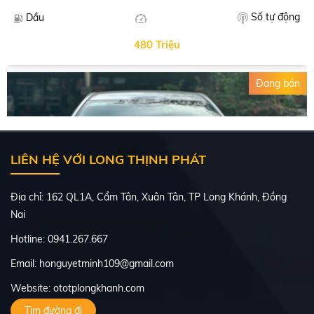
Số tự động
Dầu
480 Triệu
Đang bán
LIÊN HỆ VỚI LONG THỊNH PHÁT
Địa chỉ: 162 QL1A, Cẩm Tân, Xuân Tân, TP Long Khánh, Đồng
Nai
Hotline: 0941.267.667
Email: honguyetminh109@gmail.com
Website: ototplongkhanh.com
TOYOTA ALTIS 2016
Tìm đường đi