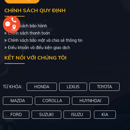
Số tự động
Xăng
CHÍNH SÁCH QUY ĐỊNH
495 Triệu
Chính sách bảo hành
Chính sách thanh toán
Đang bán
Chính sách bảo mật và chia sẻ thông tin
Điều khoản và điều kiện giao dịch
KẾT NỐI VỚI CHÚNG TÔI
TỪ KHÓA:
HONDA
LEXUS
TOYOTA
MAZDA
COROLLA
HUYNHDAI
FORD
SUZUKI
ISUZU
KIA
HONDA CITY 2014 AT