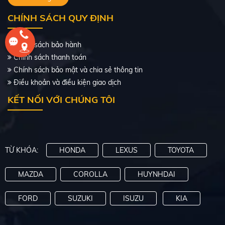
Số tự động
Xăng
CHÍNH SÁCH QUY ĐỊNH
495 Triệu
Chính sách bảo hành
Chính sách thanh toán
Đang bán
Chính sách bảo mật và chia sẻ thông tin
Điều khoản và điều kiện giao dịch
KẾT NỐI VỚI CHÚNG TÔI
TỪ KHÓA:
HONDA
LEXUS
TOYOTA
MAZDA
COROLLA
HUYNHDAI
FORD
SUZUKI
ISUZU
KIA
HONDA CITY 2014 AT