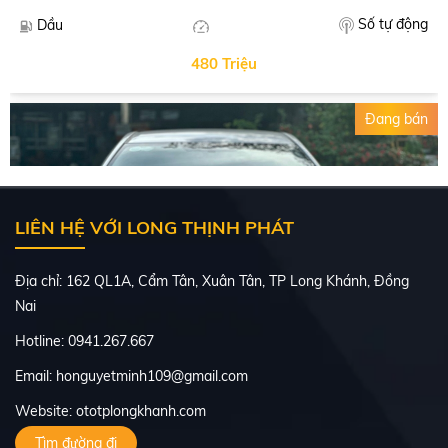
Số tự động
Dầu
480 Triệu
Đang bán
LIÊN HỆ VỚI LONG THỊNH PHÁT
Địa chỉ: 162 QL1A, Cẩm Tân, Xuân Tân, TP Long Khánh, Đồng
Nai
Hotline: 0941.267.667
Email: honguyetminh109@gmail.com
Website: ototplongkhanh.com
TOYOTA ALTIS 2016
Tìm đường đi