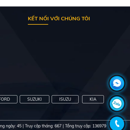
KẾT NỐI VỚI CHÚNG TÔI
FORD
SUZUKI
ISUZU
KIA
ong ngày: 45
|
Truy cập tháng: 667
|
Tổng truy cập: 136979