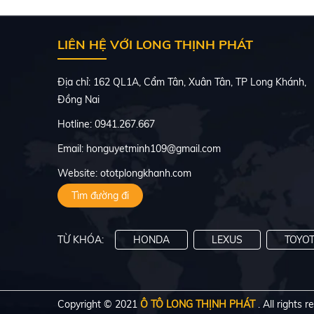
LIÊN HỆ VỚI LONG THỊNH PHÁT
Địa chỉ: 162 QL1A, Cẩm Tân, Xuân Tân, TP Long Khánh,
Đồng Nai
Hotline: 0941.267.667
Email: honguyetminh109@gmail.com
Website: ototplongkhanh.com
Tìm đường đi
TỪ KHÓA:
HONDA
LEXUS
TOYO
Copyright © 2021
Ô TÔ LONG THỊNH PHÁT
. All rights 