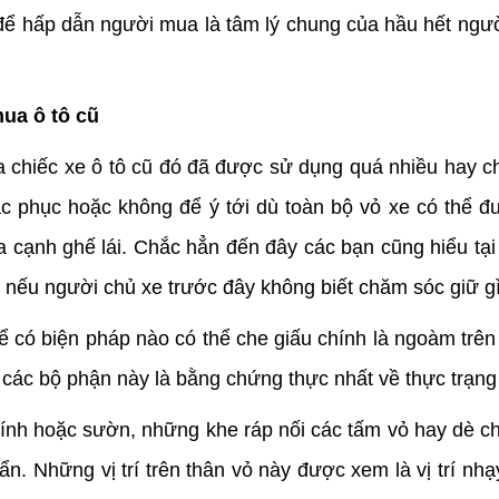
để hấp dẫn người mua là tâm lý chung của hầu hết ngườ
mua ô tô cũ
ra chiếc xe ô tô cũ đó đã được sử dụng quá nhiều hay c
ắc phục hoặc không để ý tới dù toàn bộ vỏ xe có thể đ
cạnh ghế lái. Chắc hẳn đến đây các bạn cũng hiểu tại vị 
 nếu người chủ xe trước đây không biết chăm sóc giữ gì
hể có biện pháp nào có thể che giấu chính là ngoàm trên
 các bộ phận này là bằng chứng thực nhất về thực trạng
nh hoặc sườn, những khe ráp nối các tấm vỏ hay dè chắn
. Những vị trí trên thân vỏ này được xem là vị trí nhạ