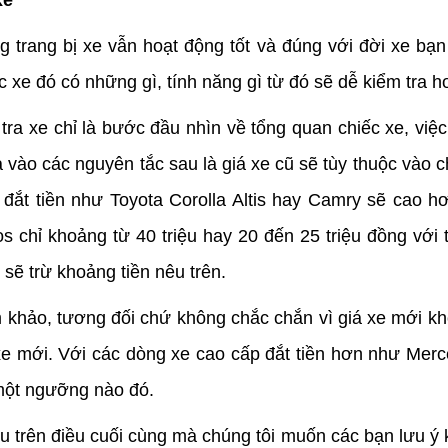
g trang bị xe vẫn hoạt động tốt và đúng với đời xe bạn
 xe đó có những gì, tính năng gì từ đó sẽ dễ kiểm tra h
ra xe chỉ là bước đầu nhìn về tổng quan chiếc xe, việc
ào các nguyên tắc sau là giá xe cũ sẽ tùy thuộc vào ch
ng đắt tiền như Toyota Corolla Altis hay Camry sẽ cao 
os chỉ khoảng từ 40 triệu hay 20 đến 25 triệu đồng với
ẽ trừ khoảng tiền nêu trên.
am khảo, tương đối chứ không chắc chắn vì giá xe mới kh
ng xe mới. Với các dòng xe cao cấp đắt tiền hơn như Me
 một ngưỡng nào đó.
trên điều cuối cùng mà chúng tôi muốn các bạn lưu ý kh