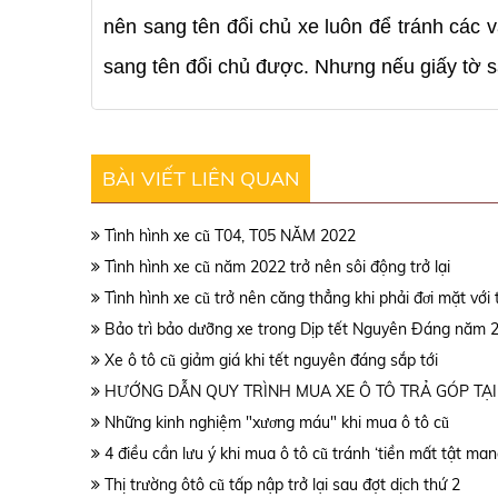
nên sang tên đổi chủ xe luôn để tránh các 
sang tên đổi chủ được. Nhưng nếu giấy tờ sạ
BÀI VIẾT LIÊN QUAN
Tình hình xe cũ T04, T05 NĂM 2022
Tình hình xe cũ năm 2022 trở nên sôi động trở lại
Tình hình xe cũ trở nên căng thẳng khi phải đơi mặt với 
Bảo trì bảo dưỡng xe trong Dịp tết Nguyên Đáng năm 
Xe ô tô cũ giảm giá khi tết nguyên đáng sắp tới
HƯỚNG DẪN QUY TRÌNH MUA XE Ô TÔ TRẢ GÓP TẠI
Những kinh nghiệm "xương máu" khi mua ô tô cũ
4 điều cần lưu ý khi mua ô tô cũ tránh ‘tiền mất tật man
Thị trường ôtô cũ tấp nập trở lại sau đợt dịch thứ 2