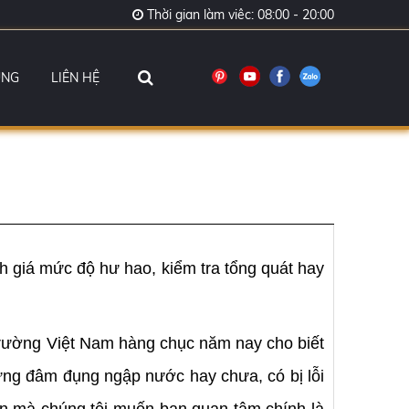
Thời gian làm viêc: 08:00 - 20:00
ỤNG
LIÊN HỆ
h giá mức độ hư hao, kiểm tra tổng quát hay
 trường Việt Nam hàng chục năm nay cho biết
ừng đâm đụng ngập nước hay chưa, có bị lỗi
iên mà chúng tôi muốn bạn quan tâm chính là