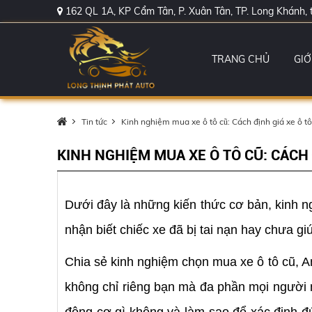
162 QL 1A, KP Cẩm Tân, P. Xuân Tân, TP. Long Khánh, 
TRANG CHỦ
GIỚ
Tin tức
Kinh nghiệm mua xe ô tô cũ: Cách định giá xe ô tô 
KINH NGHIỆM MUA XE Ô TÔ CŨ: CÁCH Đ
Dưới đây là những kiến thức cơ bản, kinh n
nhận biết chiếc xe đã bị tai nạn hay chưa g
Chia sẻ kinh nghiệm chọn mua xe ô tô cũ, A
không chỉ riêng bạn mà đa phần mọi người 
động cơ gì không và làm sao để xác định đú