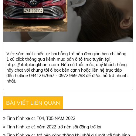
Việc sắm một chiếc xe hơi bỗng trở nên đơn giản hơn chỉ bằng
1 cú click thông qua kênh mua bán ô tô trực tuyến tại
https://ototplongkhanh.com. Nếu có thắc mắc, quý khách hàng
hãy chat với chúng tôi ở box bên cạnh hoặc liên hệ trực tiếp
đến hotline 09412.67667 - 0972.969.298 để được hỗ trợ nhanh
nhất.
BÀI VIẾT LIÊN QUAN
Tình hình xe cũ T04, T05 NĂM 2022
Tình hình xe cũ năm 2022 trở nên sôi động trở lại
Tình hình xe cũ trở nên căng thẳng khi phải đơi mặt với tình hình