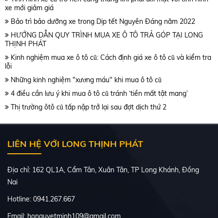
xe mới giảm giá
Bảo trì bảo dưỡng xe trong Dịp tết Nguyên Đáng năm 2022
HƯỚNG DẪN QUY TRÌNH MUA XE Ô TÔ TRẢ GÓP TẠI LONG
THỊNH PHÁT
Kinh nghiệm mua xe ô tô cũ: Cách định giá xe ô tô cũ và kiểm tra
lỗi
Những kinh nghiệm "xương máu" khi mua ô tô cũ
4 điều cần lưu ý khi mua ô tô cũ tránh ‘tiền mất tật mang’
Thị trường ôtô cũ tấp nập trở lại sau đợt dịch thứ 2
LIÊN HỆ VỚI LONG THỊNH PHÁT
Địa chỉ: 162 QL1A, Cẩm Tân, Xuân Tân, TP Long Khánh, Đồng
Nai
Hotline: 0941.267.667
Email: honguyetminh109@gmail.com